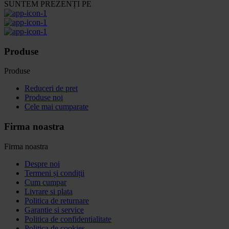
SUNTEM PREZENȚI PE
Produse
Produse
Reduceri de pret
Produse noi
Cele mai cumparate
Firma noastra
Firma noastra
Despre noi
Termeni și condiții
Cum cumpar
Livrare si plata
Politica de returnare
Garantie si service
Politica de confidentialitate
Politica de cookies