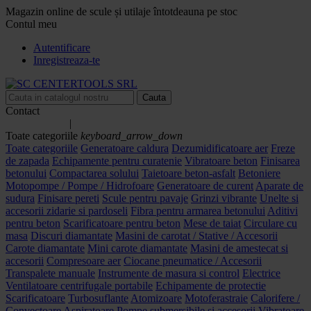
Magazin online de scule și utilaje întotdeauna pe stoc
Contul meu
Autentificare
Inregistreaza-te
Cauta
Contact
0758.233.350
|
0744.342.805
Toate categoriile
keyboard_arrow_down
Toate categoriile
Generatoare caldura
Dezumidificatoare aer
Freze
de zapada
Echipamente pentru curatenie
Vibratoare beton
Finisarea
betonului
Compactarea solului
Taietoare beton-asfalt
Betoniere
Motopompe / Pompe / Hidrofoare
Generatoare de curent
Aparate de
sudura
Finisare pereti
Scule pentru pavaje
Grinzi vibrante
Unelte si
accesorii zidarie si pardoseli
Fibra pentru armarea betonului
Aditivi
pentru beton
Scarificatoare pentru beton
Mese de taiat
Circulare cu
masa
Discuri diamantate
Masini de carotat / Stative / Accesorii
Carote diamantate
Mini carote diamantate
Masini de amestecat si
accesorii
Compresoare aer
Ciocane pneumatice / Accesorii
Transpalete manuale
Instrumente de masura si control
Electrice
Ventilatoare centrifugale portabile
Echipamente de protectie
Scarificatoare
Turbosuflante
Atomizoare
Motoferastraie
Calorifere /
Convectoare
Aspiratoare
Pompe submersibile si accesorii
Vibratoare