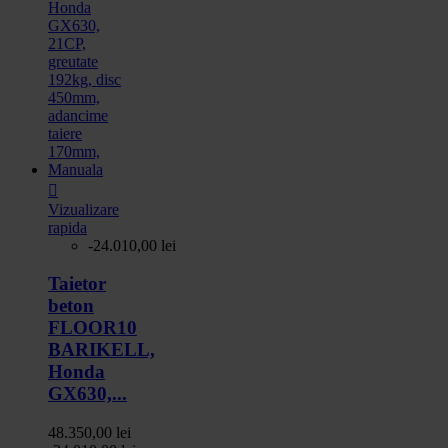

Vizualizare
rapida
-24.010,00 lei
Taietor
beton
FLOOR10
BARIKELL,
Honda
GX630,...
48.350,00 lei