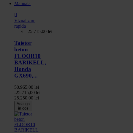

Vizualizare
rapida
-25.715,00 lei
Taietor
beton
FLOOR10
BARIKELL,
Honda
GX690,...
50.965,00 lei
-25.715,00 lei
25.250,00 lei
Adauga
in cos