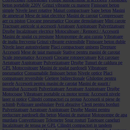
beton portabile 220V
Grinzi vibrante cu manere
Finisoare beton
simple
Nivele laser rotative
Maiuri compactoare
Sape beton
Masini
de ametecat
Mese de taiat electrice
Masini de carotat
Compresoare
aer cu piston
Ciocane pneumatice
Ciocane demolatoare
Mini carote
Tractoare agricole si accesorii
Aeratoare
Aspiratoare
Pulverizatoare
Drujbe
Incalzitoare electrice
Motocultoare / Remorci / Accesorii
Masini de spalat cu presiune
Motopompe de apa curata
Vibratoare
de inalta frecventa
Grinzi vibrante extensibile
Finisoare beton duble
Nivele laser autonivelante
Placi compactoare unisens
Dreptare
Accesorii
Mese de taiat manuale
Stative pentru masini de carotat
Scule pneumatice
Accesorii
Ciocane rotopercutoare
Kit carotare
Aeratoare
Aspiratoare
Pulverizatoare
Drujbe
Tunuri de caldura pe
GPL
Motocositoare
Masini de spalat pardoseli
Vibratoare
pneumatice
Consumabile finisoare beton
Nivele optice
Placi
compatoare reversibile
Gletiere bidirectionale
Ghilotine pentru
pavele
Accesorii pentru masini de carotat
Masini de gaurit /
insurubat
Accesorii
Pulverizatoare
Aeratoare
Aspiratoare
Drujbe
Motocoase
Vibratoare portabile cu motor termic
Accesorii nivele
laser si optice
Cilindri compactori cu protap
Accesorii si piese de
schimb
Polizoare unghiulare
Perii abrazive
Clesti pentru borduri
Pulverizatoare
Aeratoare
Aspiratoare
Drujbe
Masini pentru
prelucrare pardoseli din beton
Masini de maturat
Motopompe de apa
murdara
Convertizoare
Telemetre
Snur rosturi
Taietoare caneluri
Incalzitoare de terasa pe GPL
Cilindri compactori in tandem