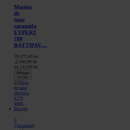
Masina
de
taiat
caramida
EXPERT
700
BATTIPAV,...
19.275,00 lei
-2.940,00 lei
16.335,00 lei
Adauga
in cos

Vizualizare