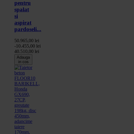
pentru
spalat
si
aspirat
pardoseli...
50.965,00 lei
-10.455,00 lei
40.510,00 lei
Adauga
in cos