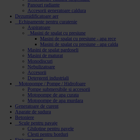
Panouri radiante
Accesorii generatoare caldura
Dezumidificatoare aer
Echipamente pentru curatenie
Aspiratoare
Masini de spalat cu presiune
Masini de spalat cu presiune - apa rece
Masini de spalat cu presiune - apa calda
Masini de spalat pardoseli
Masini de maturat
Monodiscuri
Nebulizatoare
Accesorii
Detergenti industriali
Motopompe / Pompe / Hidrofoare
Pompe submersibile si accesorii
Motopompe de apa curata
Motopompe de apa murdara
Generatoare de curent
Aparate de sudura
Betoniere
Scule pentru pavaje
Ghilotine pentru pavele
Clesti pentru borduri
Finisare pereti