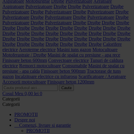
Aspiratoare
Motoburghie
Drujbe
Pulverizatoare
Aeratoare
Aspiratoare
Pulverizatoare
Drujbe
Drujbe
Pulverizatoare
Drujbe
Pulverizatoare
Drujbe
Pulverizatoare
Drujbe
Pulverizatoare
Drujbe
Pulverizatoare
Drujbe
Pulverizatoare
Drujbe
Pulverizatoare
Drujbe
Pulverizatoare
Drujbe
Pulverizatoare
Drujbe
Drujbe
Drujbe
Drujbe
Drujbe
Drujbe
Drujbe
Drujbe
Drujbe
Drujbe
Drujbe
Drujbe
Drujbe
Drujbe
Drujbe
Drujbe
Drujbe
Drujbe
Drujbe
Drujbe
Drujbe
Drujbe
Drujbe
Drujbe
Drujbe
Drujbe
Drujbe
Drujbe
Drujbe
Drujbe
Drujbe
Drujbe
Drujbe
Drujbe
Drujbe
Drujbe
Drujbe
Drujbe
Calorifere
electrice
Aeroterme electrice
Masini tuns gazon
Motocultoare
Motoferastraie / Drujbe
Masini de spalat cu presiune - apa rece
Finisoare beton 600mm
Convectoare electrice
Tunuri de caldura
electrice
Remorci motocultoare
Consumabile
Masini de spalat cu
presiune - apa calda
Finisoare beton 900mm
Tractorase de tuns
gazon
Incalzitoare electrice cu infrarosu
Scarificatoare / Aeratoare
Accesorii motocultoare
Finisoare beton 1200mm
Cauta
Cosul Meu
0,00 lei
0
Categorii
Categorii
PROMOTII
Despre noi
Comenzi, livrare si garantie
PROMOTII