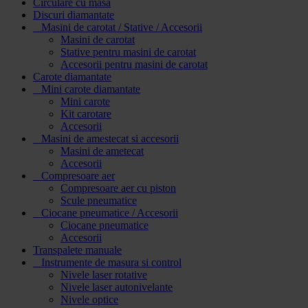
Circulare cu masa
Discuri diamantate
Masini de carotat / Stative / Accesorii
Masini de carotat
Stative pentru masini de carotat
Accesorii pentru masini de carotat
Carote diamantate
Mini carote diamantate
Mini carote
Kit carotare
Accesorii
Masini de amestecat si accesorii
Masini de ametecat
Accesorii
Compresoare aer
Compresoare aer cu piston
Scule pneumatice
Ciocane pneumatice / Accesorii
Ciocane pneumatice
Accesorii
Transpalete manuale
Instrumente de masura si control
Nivele laser rotative
Nivele laser autonivelante
Nivele optice