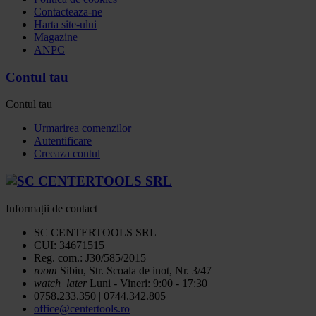
Contacteaza-ne
Harta site-ului
Magazine
ANPC
Contul tau
Contul tau
Urmarirea comenzilor
Autentificare
Creeaza contul
Informații de contact
SC CENTERTOOLS SRL
CUI: 34671515
Reg. com.: J30/585/2015
room
Sibiu, Str. Scoala de inot, Nr. 3/47
watch_later
Luni - Vineri: 9:00 - 17:30
0758.233.350 | 0744.342.805
office@centertools.ro