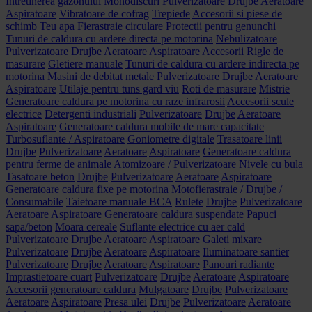
Intretinerea gazonului
Monodiscuri
Pulverizatoare
Drujbe
Aeratoare
Aspiratoare
Vibratoare de cofrag
Trepiede
Accesorii si piese de
schimb
Teu apa
Fierastraie circulare
Protectii pentru genunchi
Tunuri de caldura cu ardere directa pe motorina
Nebulizatoare
Pulverizatoare
Drujbe
Aeratoare
Aspiratoare
Accesorii
Rigle de
masurare
Gletiere manuale
Tunuri de caldura cu ardere indirecta pe
motorina
Masini de debitat metale
Pulverizatoare
Drujbe
Aeratoare
Aspiratoare
Utilaje pentru tuns gard viu
Roti de masurare
Mistrie
Generatoare caldura pe motorina cu raze infrarosii
Accesorii scule
electrice
Detergenti industriali
Pulverizatoare
Drujbe
Aeratoare
Aspiratoare
Generatoare caldura mobile de mare capacitate
Turbosuflante / Aspiratoare
Goniometre digitale
Trasatoare linii
Drujbe
Pulverizatoare
Aeratoare
Aspiratoare
Generatoare caldura
pentru ferme de animale
Atomizoare / Pulverizatoare
Nivele cu bula
Tasatoare beton
Drujbe
Pulverizatoare
Aeratoare
Aspiratoare
Generatoare caldura fixe pe motorina
Motofierastraie / Drujbe /
Consumabile
Taietoare manuale BCA
Rulete
Drujbe
Pulverizatoare
Aeratoare
Aspiratoare
Generatoare caldura suspendate
Papuci
sapa/beton
Moara cereale
Suflante electrice cu aer cald
Pulverizatoare
Drujbe
Aeratoare
Aspiratoare
Galeti mixare
Pulverizatoare
Drujbe
Aeratoare
Aspiratoare
Iluminatoare santier
Pulverizatoare
Drujbe
Aeratoare
Aspiratoare
Panouri radiante
Imprastietoare cuart
Pulverizatoare
Drujbe
Aeratoare
Aspiratoare
Accesorii generatoare caldura
Mulgatoare
Drujbe
Pulverizatoare
Aeratoare
Aspiratoare
Presa ulei
Drujbe
Pulverizatoare
Aeratoare