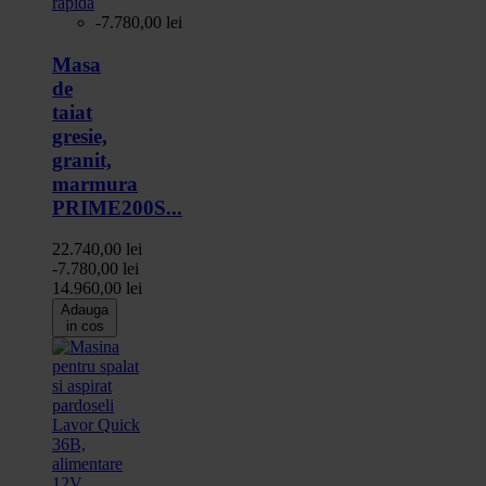
rapida
-7.780,00 lei
Masa
de
taiat
gresie,
granit,
marmura
PRIME200S...
22.740,00 lei
-7.780,00 lei
14.960,00 lei
Adauga
in cos