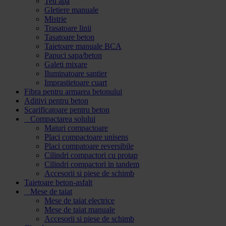
Teu apa
Gletiere manuale
Mistrie
Trasatoare linii
Tasatoare beton
Taietoare manuale BCA
Papuci sapa/beton
Galeti mixare
Iluminatoare santier
Imprastietoare cuart
Fibra pentru armarea betonului
Aditivi pentru beton
Scarificatoare pentru beton
Compactarea solului
Maiuri compactoare
Placi compactoare unisens
Placi compatoare reversibile
Cilindri compactori cu protap
Cilindri compactori in tandem
Accesorii si piese de schimb
Taietoare beton-asfalt
Mese de taiat
Mese de taiat electrice
Mese de taiat manuale
Accesorii si piese de schimb