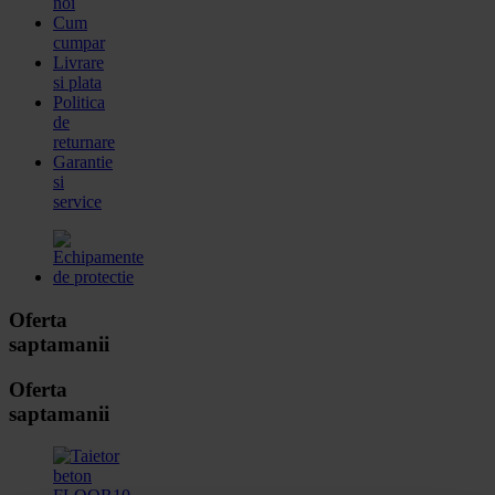
noi
Cum
cumpar
Livrare
si plata
Politica
de
returnare
Garantie
si
service
Oferta
saptamanii
Oferta
saptamanii