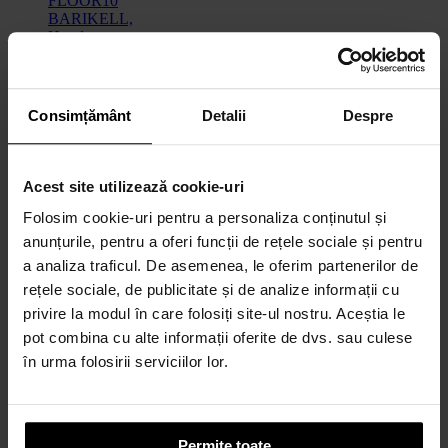
Consimțământ
Detalii
Despre
Acest site utilizează cookie-uri
Folosim cookie-uri pentru a personaliza conținutul și

anunțurile, pentru a oferi funcții de rețele sociale și pentru
Vizualizare
a analiza traficul. De asemenea, le oferim partenerilor de
rapida
rețele sociale, de publicitate și de analize informații cu
-15.420,00 lei
privire la modul în care folosiți site-ul nostru. Aceștia le
Taietor
pot combina cu alte informații oferite de dvs. sau culese
beton
în urma folosirii serviciilor lor.
FLOOR10
BARIKELL,
Honda
GX690,...
Permite toate