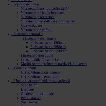
Vibratoare beton
Vibratoare beton portabile 220V
Vibratoare de inalta frecventa
Vibratoare pneumatice
Vibratoare portabile cu motor termic
Convertizoare
Vibratoare de cofrag
Finisarea betonului
Finisoare beton simple
Finisoare beton 600mm
Finisoare beton 900mm
Finisoare beton 1200mm
Finisoare beton duble
Consumabile finisoare beton
Masini pentru prelucrare pardoseli din beton
Grinzi vibrante
Grinzi vibrante cu manere
Grinzi vibrante extensibile
Unelte si accesorii zidarie si pardoseli
Sape beton
Dreptare
Gletiere bidirectionale
Perii abrazive
Snur rosturi