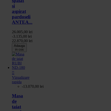
spalat
si
aspirat
pardoseli
ANTEA...
26.005,00 lei
-3.135,00 lei
22.870,00 lei
Adauga
in cos

Vizualizare
rapida
-13.070,00 lei
Masa
de
taiat