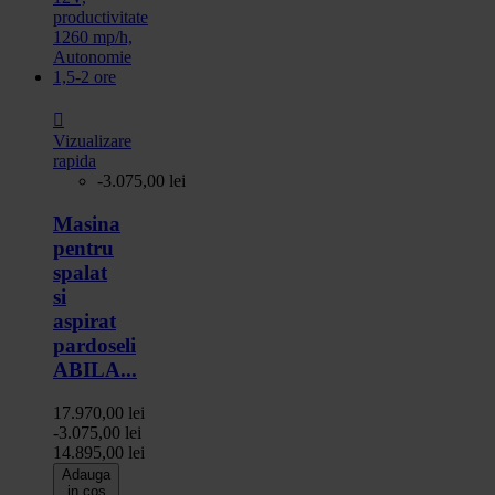

Vizualizare
rapida
-3.075,00 lei
Masina
pentru
spalat
si
aspirat
pardoseli
ABILA...
17.970,00 lei
-3.075,00 lei
14.895,00 lei
Adauga
in cos