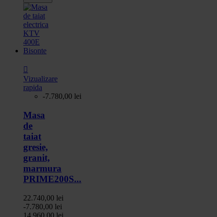

Vizualizare
rapida
-7.780,00 lei
Masa
de
taiat
gresie,
granit,
marmura
PRIME200S...
22.740,00 lei
-7.780,00 lei
14.960,00 lei