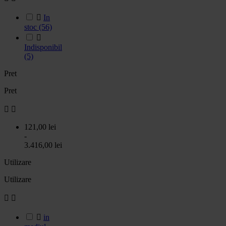

In
stoc
(56)

Indisponibil
(5)
Pret
Pret


121,00 lei
-
3.416,00 lei
Utilizare
Utilizare



in