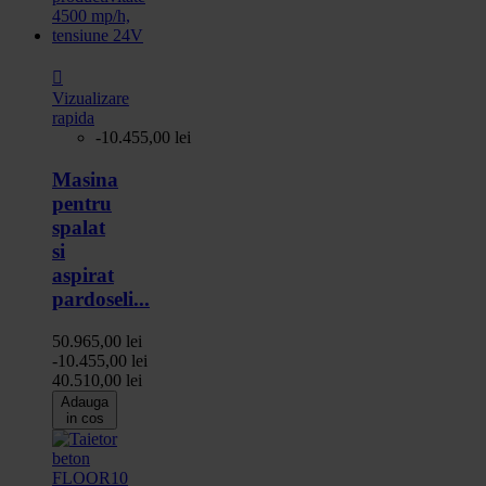

Vizualizare
rapida
-10.455,00 lei
Masina
pentru
spalat
si
aspirat
pardoseli...
50.965,00 lei
-10.455,00 lei
40.510,00 lei
Adauga
in cos