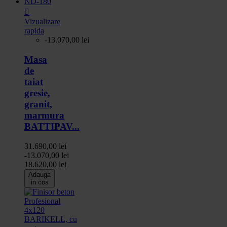

Vizualizare
rapida
-13.070,00 lei
Masa
de
taiat
gresie,
granit,
marmura
BATTIPAV...
31.690,00 lei
-13.070,00 lei
18.620,00 lei
Adauga
in cos