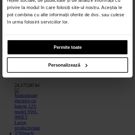
rețele sociale, de publicitate și de analize informații cu
privire la modul în care folosiți site-ul nostru. Aceștia le
pot combina cu alte informații oferite de dvs. sau culese
în urma folosirii serviciilor lor.
Permite toate
Maturatoare
SWL
Personalizează
900ST
LAVOR...
24.275,00 lei