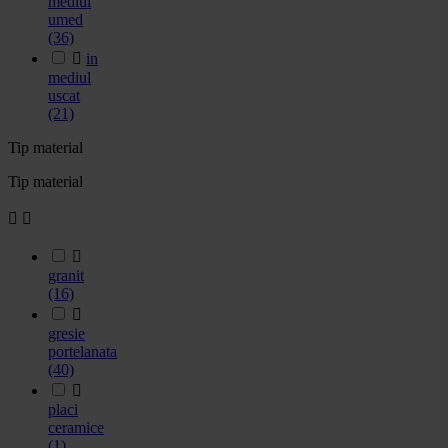
mediul
umed
(36)

in
mediul
uscat
(21)
Tip material
Tip material



granit
(16)

gresie
portelanata
(40)

placi
ceramice
(1)