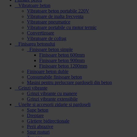
Vibratoare beton
Vibratoare beton portabile 220V
Vibratoare de inalta frecventa
Vibratoare pneumatice
Vibratoare portabile cu motor termic
Convertizoare
Vibratoare de cofrag
Finisarea betonului
Finisoare beton simple
Finisoare beton 600mm
Finisoare beton 900mm
Finisoare beton 1200mm
Finisoare beton duble
Consumabile finisoare beton
Masini pentru prelucrare pardoseli din beton
Grinzi vibrante
Grinzi vibrante cu manere
Grinzi vibrante extensibile
Unelte si accesorii zidarie si pardoseli
Sape beton
Dreptare
Gletiere bidirectionale
Perii abrazive
Snur rosturi