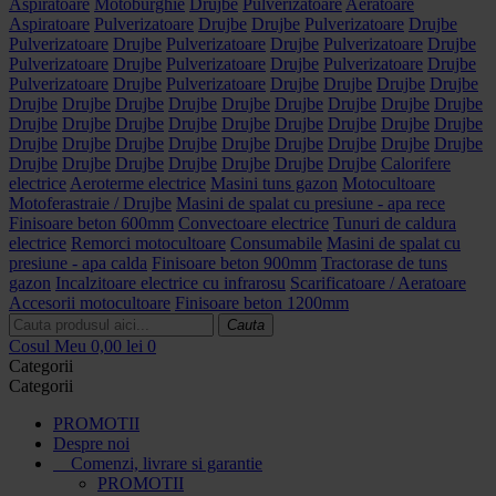
Aspiratoare
Motoburghie
Drujbe
Pulverizatoare
Aeratoare
Aspiratoare
Pulverizatoare
Drujbe
Drujbe
Pulverizatoare
Drujbe
Pulverizatoare
Drujbe
Pulverizatoare
Drujbe
Pulverizatoare
Drujbe
Pulverizatoare
Drujbe
Pulverizatoare
Drujbe
Pulverizatoare
Drujbe
Pulverizatoare
Drujbe
Pulverizatoare
Drujbe
Drujbe
Drujbe
Drujbe
Drujbe
Drujbe
Drujbe
Drujbe
Drujbe
Drujbe
Drujbe
Drujbe
Drujbe
Drujbe
Drujbe
Drujbe
Drujbe
Drujbe
Drujbe
Drujbe
Drujbe
Drujbe
Drujbe
Drujbe
Drujbe
Drujbe
Drujbe
Drujbe
Drujbe
Drujbe
Drujbe
Drujbe
Drujbe
Drujbe
Drujbe
Drujbe
Drujbe
Drujbe
Calorifere
electrice
Aeroterme electrice
Masini tuns gazon
Motocultoare
Motoferastraie / Drujbe
Masini de spalat cu presiune - apa rece
Finisoare beton 600mm
Convectoare electrice
Tunuri de caldura
electrice
Remorci motocultoare
Consumabile
Masini de spalat cu
presiune - apa calda
Finisoare beton 900mm
Tractorase de tuns
gazon
Incalzitoare electrice cu infrarosu
Scarificatoare / Aeratoare
Accesorii motocultoare
Finisoare beton 1200mm
Cauta
Cosul Meu
0,00 lei
0
Categorii
Categorii
PROMOTII
Despre noi
Comenzi, livrare si garantie
PROMOTII