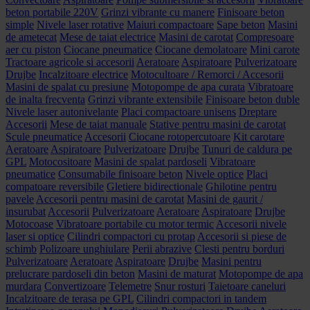
beton portabile 220V
Grinzi vibrante cu manere
Finisoare beton
simple
Nivele laser rotative
Maiuri compactoare
Sape beton
Masini
de ametecat
Mese de taiat electrice
Masini de carotat
Compresoare
aer cu piston
Ciocane pneumatice
Ciocane demolatoare
Mini carote
Tractoare agricole si accesorii
Aeratoare
Aspiratoare
Pulverizatoare
Drujbe
Incalzitoare electrice
Motocultoare / Remorci / Accesorii
Masini de spalat cu presiune
Motopompe de apa curata
Vibratoare
de inalta frecventa
Grinzi vibrante extensibile
Finisoare beton duble
Nivele laser autonivelante
Placi compactoare unisens
Dreptare
Accesorii
Mese de taiat manuale
Stative pentru masini de carotat
Scule pneumatice
Accesorii
Ciocane rotopercutoare
Kit carotare
Aeratoare
Aspiratoare
Pulverizatoare
Drujbe
Tunuri de caldura pe
GPL
Motocositoare
Masini de spalat pardoseli
Vibratoare
pneumatice
Consumabile finisoare beton
Nivele optice
Placi
compatoare reversibile
Gletiere bidirectionale
Ghilotine pentru
pavele
Accesorii pentru masini de carotat
Masini de gaurit /
insurubat
Accesorii
Pulverizatoare
Aeratoare
Aspiratoare
Drujbe
Motocoase
Vibratoare portabile cu motor termic
Accesorii nivele
laser si optice
Cilindri compactori cu protap
Accesorii si piese de
schimb
Polizoare unghiulare
Perii abrazive
Clesti pentru borduri
Pulverizatoare
Aeratoare
Aspiratoare
Drujbe
Masini pentru
prelucrare pardoseli din beton
Masini de maturat
Motopompe de apa
murdara
Convertizoare
Telemetre
Snur rosturi
Taietoare caneluri
Incalzitoare de terasa pe GPL
Cilindri compactori in tandem