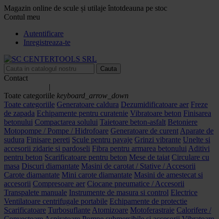
Magazin online de scule și utilaje întotdeauna pe stoc
Contul meu
Autentificare
Inregistreaza-te
Cauta
Contact
0758.233.350
|
0744.342.805
Toate categoriile
keyboard_arrow_down
Toate categoriile
Generatoare caldura
Dezumidificatoare aer
Freze
de zapada
Echipamente pentru curatenie
Vibratoare beton
Finisarea
betonului
Compactarea solului
Taietoare beton-asfalt
Betoniere
Motopompe / Pompe / Hidrofoare
Generatoare de curent
Aparate de
sudura
Finisare pereti
Scule pentru pavaje
Grinzi vibrante
Unelte si
accesorii zidarie si pardoseli
Fibra pentru armarea betonului
Aditivi
pentru beton
Scarificatoare pentru beton
Mese de taiat
Circulare cu
masa
Discuri diamantate
Masini de carotat / Stative / Accesorii
Carote diamantate
Mini carote diamantate
Masini de amestecat si
accesorii
Compresoare aer
Ciocane pneumatice / Accesorii
Transpalete manuale
Instrumente de masura si control
Electrice
Ventilatoare centrifugale portabile
Echipamente de protectie
Scarificatoare
Turbosuflante
Atomizoare
Motoferastraie
Calorifere /
Convectoare
Aspiratoare
Pompe submersibile si accesorii
Vibratoare