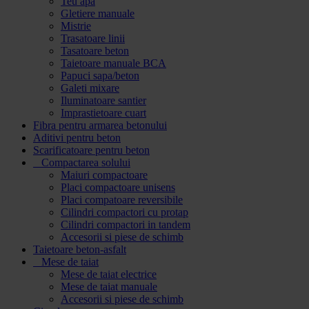
Teu apa
Gletiere manuale
Mistrie
Trasatoare linii
Tasatoare beton
Taietoare manuale BCA
Papuci sapa/beton
Galeti mixare
Iluminatoare santier
Imprastietoare cuart
Fibra pentru armarea betonului
Aditivi pentru beton
Scarificatoare pentru beton
Compactarea solului
Maiuri compactoare
Placi compactoare unisens
Placi compatoare reversibile
Cilindri compactori cu protap
Cilindri compactori in tandem
Accesorii si piese de schimb
Taietoare beton-asfalt
Mese de taiat
Mese de taiat electrice
Mese de taiat manuale
Accesorii si piese de schimb