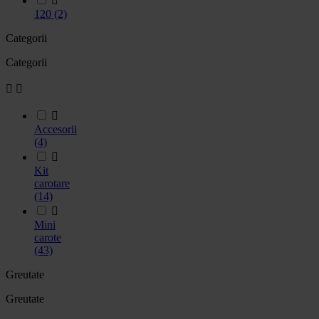

120
(2)
Categorii
Categorii



Accesorii
(4)

Kit
carotare
(14)

Mini
carote
(43)
Greutate
Greutate