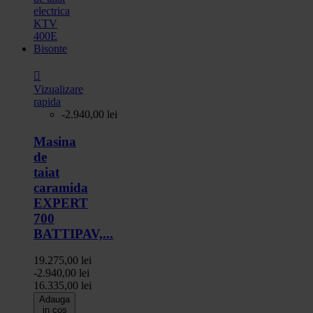

Vizualizare
rapida
-2.940,00 lei
Masina
de
taiat
caramida
EXPERT
700
BATTIPAV,...
19.275,00 lei
-2.940,00 lei
16.335,00 lei
Adauga
in cos