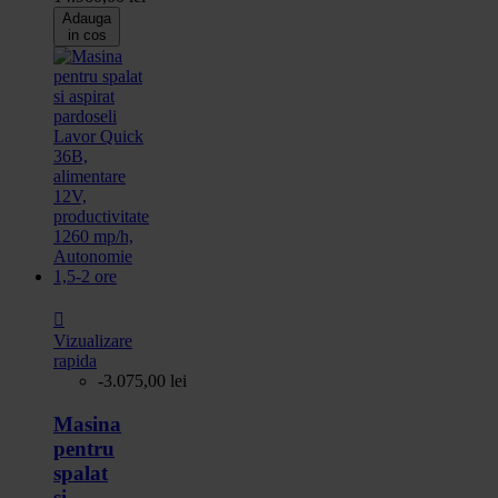
Adauga
in cos

Vizualizare
rapida
-3.075,00 lei
Masina
pentru
spalat
si