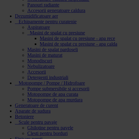
Panouri radiante
Accesorii generatoare caldura
Dezumidificatoare aer
Echipamente pentru curatenie
Aspiratoare
Masini de spalat cu presiune
Masini de spalat cu presiune - apa rece
Masini de spalat cu presiune - apa calda
Masini de spalat pardoseli
Masini de maturat
Monodiscuri
Nebulizatoare
Accesorii
Detergenti industriali
Motopompe / Pompe / Hidrofoare
Pompe submersibile si accesorii
Motopompe de apa curata
Motopompe de apa murdara
Generatoare de curent
Aparate de sudura
Betoniere
Scule pentru pavaje
Ghilotine pentru pavele
Clesti pentru borduri
Finisare pereti