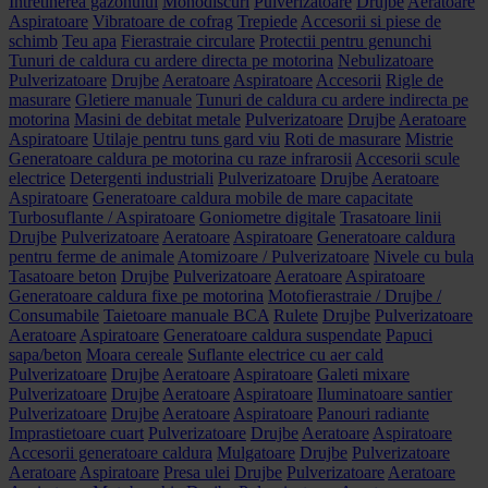
Intretinerea gazonului
Monodiscuri
Pulverizatoare
Drujbe
Aeratoare
Aspiratoare
Vibratoare de cofrag
Trepiede
Accesorii si piese de
schimb
Teu apa
Fierastraie circulare
Protectii pentru genunchi
Tunuri de caldura cu ardere directa pe motorina
Nebulizatoare
Pulverizatoare
Drujbe
Aeratoare
Aspiratoare
Accesorii
Rigle de
masurare
Gletiere manuale
Tunuri de caldura cu ardere indirecta pe
motorina
Masini de debitat metale
Pulverizatoare
Drujbe
Aeratoare
Aspiratoare
Utilaje pentru tuns gard viu
Roti de masurare
Mistrie
Generatoare caldura pe motorina cu raze infrarosii
Accesorii scule
electrice
Detergenti industriali
Pulverizatoare
Drujbe
Aeratoare
Aspiratoare
Generatoare caldura mobile de mare capacitate
Turbosuflante / Aspiratoare
Goniometre digitale
Trasatoare linii
Drujbe
Pulverizatoare
Aeratoare
Aspiratoare
Generatoare caldura
pentru ferme de animale
Atomizoare / Pulverizatoare
Nivele cu bula
Tasatoare beton
Drujbe
Pulverizatoare
Aeratoare
Aspiratoare
Generatoare caldura fixe pe motorina
Motofierastraie / Drujbe /
Consumabile
Taietoare manuale BCA
Rulete
Drujbe
Pulverizatoare
Aeratoare
Aspiratoare
Generatoare caldura suspendate
Papuci
sapa/beton
Moara cereale
Suflante electrice cu aer cald
Pulverizatoare
Drujbe
Aeratoare
Aspiratoare
Galeti mixare
Pulverizatoare
Drujbe
Aeratoare
Aspiratoare
Iluminatoare santier
Pulverizatoare
Drujbe
Aeratoare
Aspiratoare
Panouri radiante
Imprastietoare cuart
Pulverizatoare
Drujbe
Aeratoare
Aspiratoare
Accesorii generatoare caldura
Mulgatoare
Drujbe
Pulverizatoare
Aeratoare
Aspiratoare
Presa ulei
Drujbe
Pulverizatoare
Aeratoare