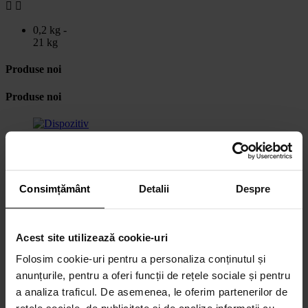


0,2 kg -
21 kg
Produse noi
Produse noi
Consimțământ
Detalii
Despre
Dispozitiv
FLOORWASHER
Acest site utilizează cookie-uri
460,...
Folosim cookie-uri pentru a personaliza conținutul și
8.155,00 lei
anunțurile, pentru a oferi funcții de rețele sociale și pentru
a analiza traficul. De asemenea, le oferim partenerilor de