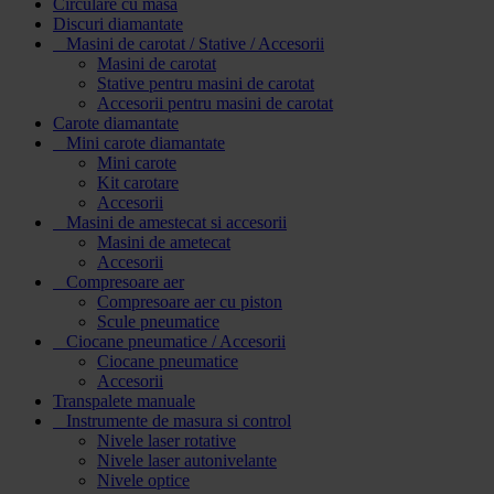
Circulare cu masa
Discuri diamantate
Masini de carotat / Stative / Accesorii
Masini de carotat
Stative pentru masini de carotat
Accesorii pentru masini de carotat
Carote diamantate
Mini carote diamantate
Mini carote
Kit carotare
Accesorii
Masini de amestecat si accesorii
Masini de ametecat
Accesorii
Compresoare aer
Compresoare aer cu piston
Scule pneumatice
Ciocane pneumatice / Accesorii
Ciocane pneumatice
Accesorii
Transpalete manuale
Instrumente de masura si control
Nivele laser rotative
Nivele laser autonivelante
Nivele optice